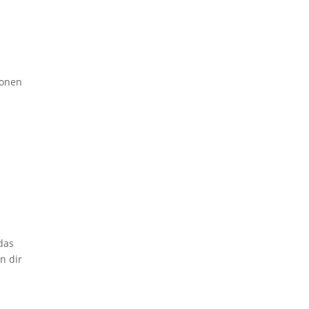
m
ionen
 das
n dir