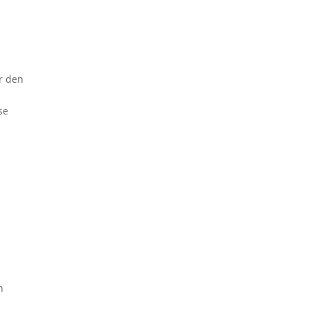
ir den
se
n