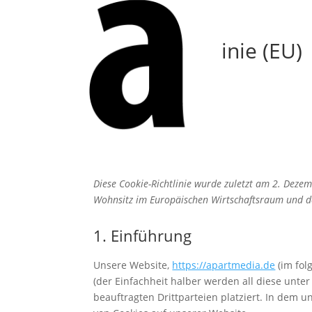
Cookie-Richtlinie (EU)
Diese Cookie-Richtlinie wurde zuletzt am 2. Deze
Wohnsitz im Europäischen Wirtschaftsraum und d
1. Einführung
Unsere Website,
https://apartmedia.de
(im fol
(der Einfachheit halber werden all diese unt
beauftragten Drittparteien platziert. In dem