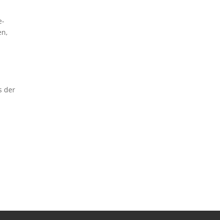
e-
en,
s der