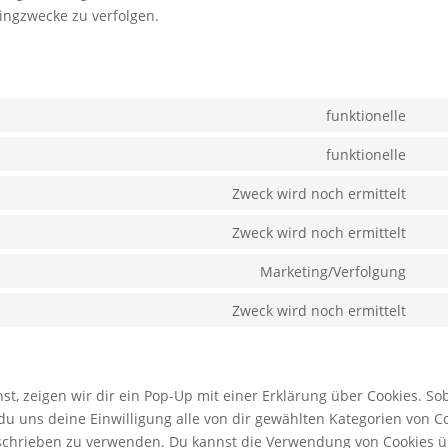
ingzwecke zu verfolgen.
funktionelle
Con
to
funktionelle
Con
serv
to
Zweck wird noch ermittelt
divi
Con
serv
(ele
to
Zweck wird noch ermittelt
com
the
Con
serv
to
Marketing/Verfolgung
et-
Con
serv
edit
to
Zweck wird noch ermittelt
wor
Con
serv
to
goo
serv
font
son
, zeigen wir dir ein Pop-Up mit einer Erklärung über Cookies. So
t du uns deine Einwilligung alle von dir gewählten Kategorien von C
beschrieben zu verwenden. Du kannst die Verwendung von Cookies 