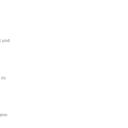
t und
 zu
denn